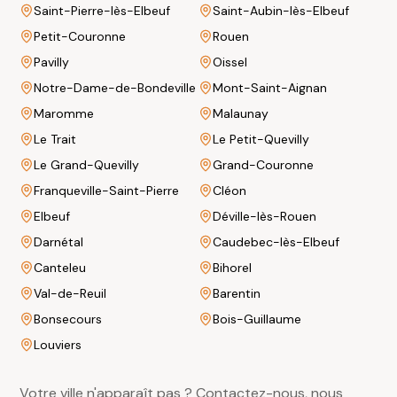
Saint-Pierre-lès-Elbeuf
Saint-Aubin-lès-Elbeuf
Petit-Couronne
Rouen
Pavilly
Oissel
Notre-Dame-de-Bondeville
Mont-Saint-Aignan
Maromme
Malaunay
Le Trait
Le Petit-Quevilly
Le Grand-Quevilly
Grand-Couronne
Franqueville-Saint-Pierre
Cléon
Elbeuf
Déville-lès-Rouen
Darnétal
Caudebec-lès-Elbeuf
Canteleu
Bihorel
Val-de-Reuil
Barentin
Bonsecours
Bois-Guillaume
Louviers
Votre ville n'apparaît pas ? Contactez-nous, nous