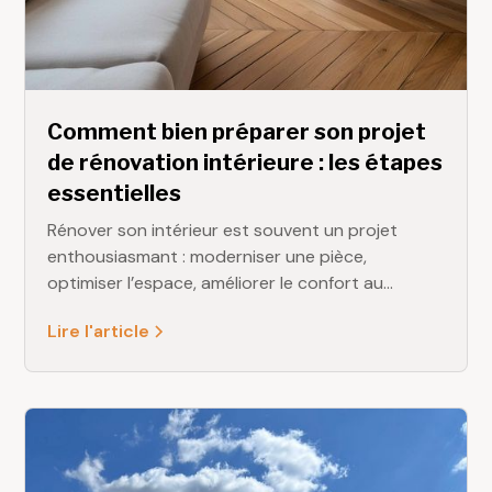
Comment bien préparer son projet
de rénovation intérieure : les étapes
essentielles
Rénover son intérieur est souvent un projet
enthousiasmant : moderniser une pièce,
optimiser l’espace, améliorer le confort au
quotidien… Mais pour que les travaux se
Lire l'article
déroulent sereinement, une bonne préparation
est indispensable. Chez DELAMARE Rénovation,
nous accompagnons chaque année de
nombreux particuliers en Seine-Maritime dans
leurs projets, et nous connaissons parfaitement
les étapes clés qui garantissent un résultat