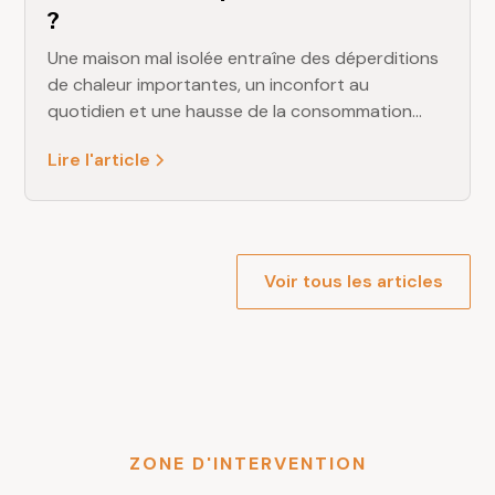
?
Une maison mal isolée entraîne des déperditions
de chaleur importantes, un inconfort au
quotidien et une hausse de la consommation
énergétique. L’isolation intérieure fait partie des
Lire l'article
travaux les plus efficaces pour améliorer le
confort thermique, réduire les dépenses et
valoriser votre habitation.Chez DELAMARE
Rénovation, nous intervenons régulièrement sur
des projets d’isolation en Seine-Maritime. Voici
Voir tous les articles
les principales solutions possibles, leurs
avantages et dans quels cas les privilégier.
ZONE D'INTERVENTION