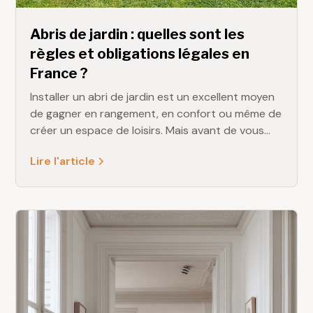
Abris de jardin : quelles sont les
règles et obligations légales en
France ?
Installer un abri de jardin est un excellent moyen
de gagner en rangement, en confort ou même de
créer un espace de loisirs. Mais avant de vous
lancer, il est important de connaître les règles
Lire l'article
d’urbanisme en vigueur. Surface, hauteur,
matériaux, taxes… La législation encadre
précisément l’installation de ces constructions
extérieures.