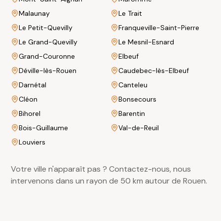
Malaunay
Le Trait
Le Petit-Quevilly
Franqueville-Saint-Pierre
Le Grand-Quevilly
Le Mesnil-Esnard
Grand-Couronne
Elbeuf
Déville-lès-Rouen
Caudebec-lès-Elbeuf
Darnétal
Canteleu
Cléon
Bonsecours
Bihorel
Barentin
Bois-Guillaume
Val-de-Reuil
Louviers
Votre ville n'apparaît pas ? Contactez-nous, nous
intervenons dans un rayon de 50 km autour de Rouen.