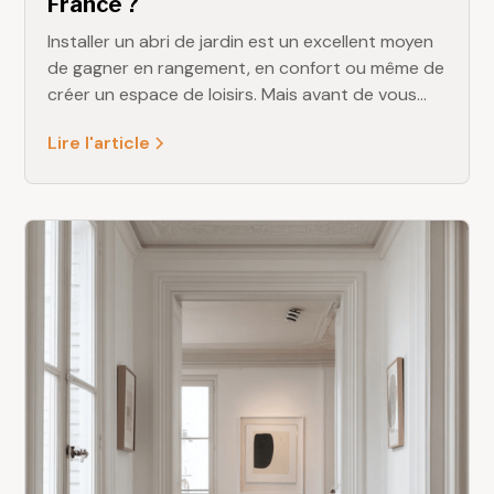
France ?
Installer un abri de jardin est un excellent moyen
de gagner en rangement, en confort ou même de
créer un espace de loisirs. Mais avant de vous
lancer, il est important de connaître les règles
Lire l'article
d’urbanisme en vigueur. Surface, hauteur,
matériaux, taxes… La législation encadre
précisément l’installation de ces constructions
extérieures.