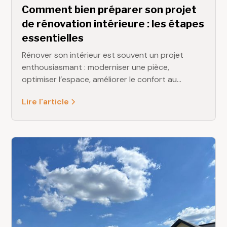
Comment bien préparer son projet
de rénovation intérieure : les étapes
essentielles
Rénover son intérieur est souvent un projet
enthousiasmant : moderniser une pièce,
optimiser l’espace, améliorer le confort au
quotidien… Mais pour que les travaux se
Lire l'article
déroulent sereinement, une bonne préparation
est indispensable. Chez DELAMARE Rénovation,
nous accompagnons chaque année de
nombreux particuliers en Seine-Maritime dans
leurs projets, et nous connaissons parfaitement
les étapes clés qui garantissent un résultat
durable et conforme aux attentes.