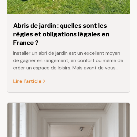
Abris de jardin : quelles sont les
règles et obligations légales en
France ?
Installer un abri de jardin est un excellent moyen
de gagner en rangement, en confort ou même de
créer un espace de loisirs. Mais avant de vous
lancer, il est important de connaître les règles
Lire l'article
d’urbanisme en vigueur. Surface, hauteur,
matériaux, taxes… La législation encadre
précisément l’installation de ces constructions
extérieures.