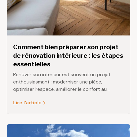
Comment bien préparer son projet
de rénovation intérieure : les étapes
essentielles
Rénover son intérieur est souvent un projet
enthousiasmant : moderniser une pièce,
optimiser l’espace, améliorer le confort au
quotidien… Mais pour que les travaux se
Lire l'article
déroulent sereinement, une bonne préparation
est indispensable. Chez DELAMARE Rénovation,
nous accompagnons chaque année de
nombreux particuliers en Seine-Maritime dans
leurs projets, et nous connaissons parfaitement