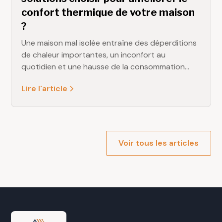
confort thermique de votre maison
?
Une maison mal isolée entraîne des déperditions
de chaleur importantes, un inconfort au
quotidien et une hausse de la consommation
énergétique. L’isolation intérieure fait partie des
Lire l'article
travaux les plus efficaces pour améliorer le
confort thermique, réduire les dépenses et
valoriser votre habitation.Chez DELAMARE
Rénovation, nous intervenons régulièrement sur
des projets d’isolation en Seine-Maritime. Voici
Voir tous les articles
les principales solutions possibles, leurs
avantages et dans quels cas les privilégier.